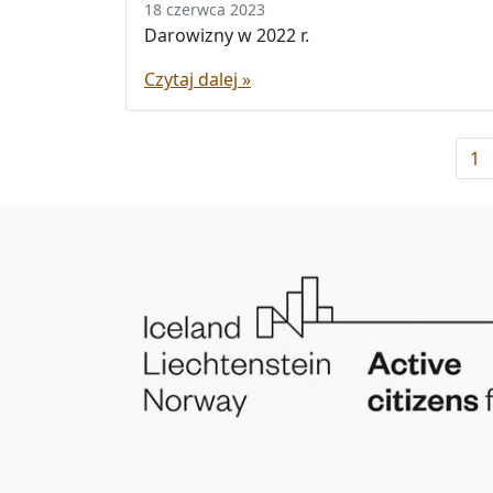
18 czerwca 2023
Darowizny w 2022 r.
Czytaj dalej »
P
P
1
a
a
g
g
e
e
n
a
v
i
g
a
t
i
o
n