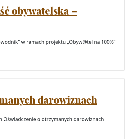
ść obywatelska –
zewodnik” w ramach projektu „Obyw@tel na 100%”
ymanych darowiznach
h Oświadczenie o otrzymanych darowiznach